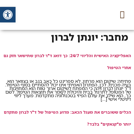
לתוכן
פתח סרג
צור קשר
דף הבית
מחבר:
יונתן לברון
האפליקציה האישית והליווי 24/7: כך דואג ד"ר לברון שתישאר חזק גם
אחרי הטיפול
פתיחה: שיקום הוא מרתון, לא ספרינט כל כאב בגב או בצוואר הוא
בעיה מכנית. לכן, הפתרון האמיתי אינו יכול להסתיים בסוף הטיפול.
ד"ר יונתן לברון זיהה כי המפתח לשיקום ארוך טווח הוא המחויבות
של המטופל לתרגול בבית והיכולת לשמר את תוצאות הטיפול. לשם
כך, הוא שילב את עולם הפיזי בטכנולוגיה מתקדמת: מערך ליווי
דיגיטלי אישי […]
הכלים ששוברים את מעגל הכאב: מדוע הטיפול של ד"ר לברון מתקדם
יותר מ"קנאקים" בלבד?