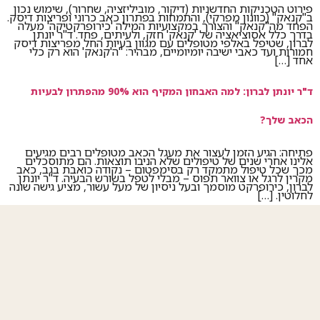
פירוט הטכניקות החדשניות (דיקור, מוביליזציה, שחרור), שימוש נכון
ב"קנאק" (כוונון מפרקי), והתמחות בפתרון כאב כרוני ופריצות דיסק.
הפחד מה"קנאק" והצורך במקצועיות המילה 'כירופרקטיקה' מעלה
בדרך כלל אסוציאציה של 'קנאק' חזק, ולעיתים, פחד. ד"ר יונתן
לברון, שטיפל באלפי מטופלים עם מגוון בעיות החל מפריצות דיסק
חמורות ועד כאבי ישיבה יומיומיים, מבהיר: "ה'קנאק' הוא רק כלי
אחד […]
ד"ר יונתן לברון: למה האבחון המקיף הוא 90% מהפתרון לבעיות
הכאב שלך?
פתיחה: הגיע הזמן לעצור את מעגל הכאב מטופלים רבים מגיעים
אלינו אחרי שנים של טיפולים שלא הניבו תוצאות. הם מתוסכלים
מכך שכל טיפול מתמקד רק בסימפטום – נקודה כואבת בגב, כאב
מקרין לרגל או צוואר תפוס – מבלי לטפל בשורש הבעיה. ד"ר יונתן
לברון, כירופרקט מוסמך ובעל ניסיון של מעל עשור, מציע גישה שונה
לחלוטין. […]